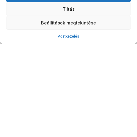
Tiltás
Beállítások megtekintése
Adatkezelés
Save
Eco
Recycling
Water
Solar
People
System
Refine
Enarg