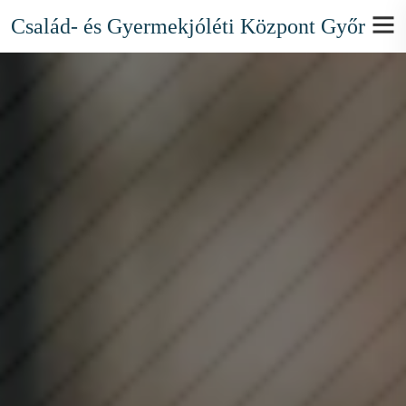
Család- és Gyermekjóléti Központ Győr