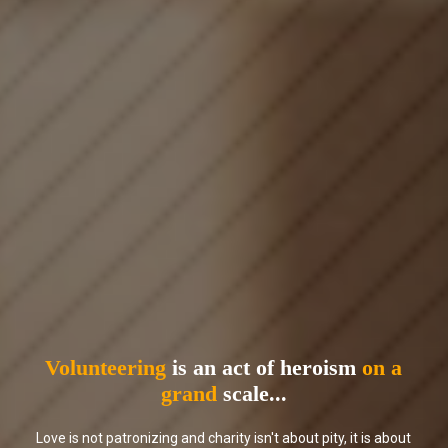
Volunteering
is an act of heroism
on a
grand
scale...
Love is not patronizing and charity isn't about pity, it is about