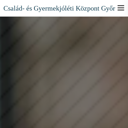
Család- és Gyermekjóléti Központ Győr