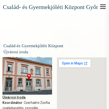
Család- és Gyermekjóléti Központ Győr
Család-és Gyermekjóléti Központ
Újvárosi iroda
9025 Győr, Kossuth u. 58.
Újvárosi Iroda
Koordinátor
: Cserhalmi Zsófia
családsegítés, szociális